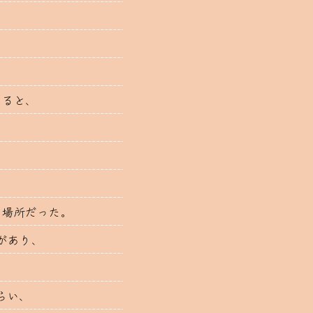
、
いると、
の場所だった。
があり、
らい、