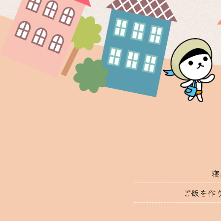
寝
ご飯を作