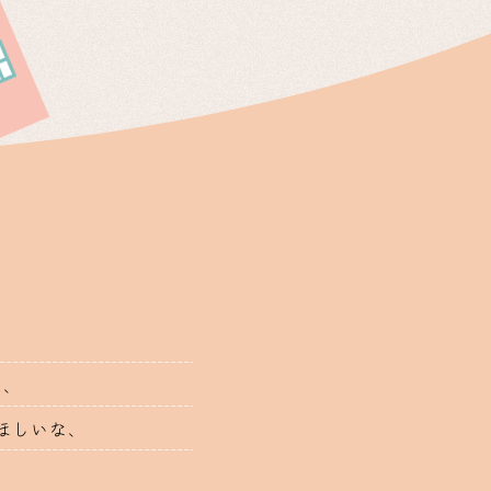
な、
ほしいな、