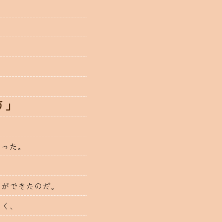
。
。
う」
まった。
とができたのだ。
なく、